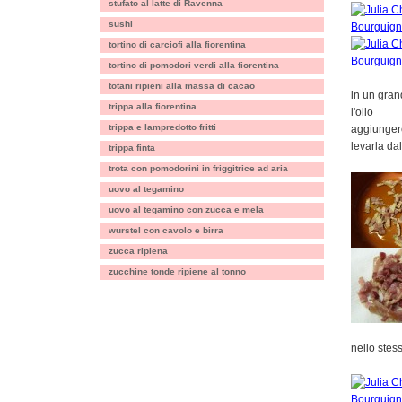
stufato al latte di Ravenna
sushi
tortino di carciofi alla fiorentina
tortino di pomodori verdi alla fiorentina
totani ripieni alla massa di cacao
in un gran
trippa alla fiorentina
l'olio
trippa e lampredotto fritti
aggiungere
levarla da
trippa finta
trota con pomodorini in friggitrice ad aria
uovo al tegamino
uovo al tegamino con zucca e mela
wurstel con cavolo e birra
zucca ripiena
zucchine tonde ripiene al tonno
nello stes