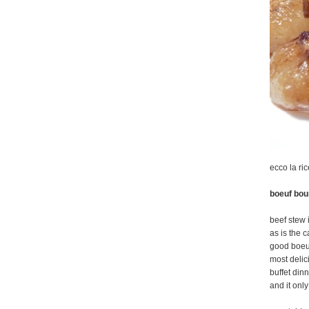
ecco la ric
boeuf bou
beef stew
as is the 
good boeuf
most delic
buffet din
and it onl