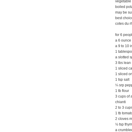
vegetable
boiled pot
may be sub
best choic
cotes du r
for 6 peop
a 6 ounce
a 9 to 10 
1 tablespo
a slotted 
3 lbs lean
1 sliced ca
1 sliced o
1 tsp salt
¼ srp pep
1 tb flour
3 cups of 
chianti
2 to 3 cup
1 tb tomat
2 cloves m
½ tsp thy
a crumbled