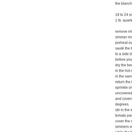
the blanc
18 to 24 s
1 lb. quar
remove rin
simmer rin
preheat o
sauté the 
to a side 
before you
dry the bee
in the hot 
in the sam
return the
sprinkle on
uncovered 
and covers
degrees.
stir in th
tomato pas
cover the 
simmers ve