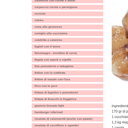
cannellini con carote e tonno
carpaccio rucola e parmigiano
ceviche
cibrèo
cima alla genovese
coniglio alla cacciatora
cutuletta a catanisa
fagioli con il tonno
falsomagro - involtino di carne
fegato con speck e cipolle
feta pomodorini e lattughino
fettine con la sottiletta
fettine di maiale con l'uva
frico con le pere
frittata di fagiolini e pomodorini
frittata di finocchi in friggitrice
guancia brasata light
ingredienti
170 gr di 
hamburger infarinati
1 cucchiaio
insalata di calamaretti (anche con patate)
1,3 kg magr
insalata di cavolfiore e sgombri
1 carota