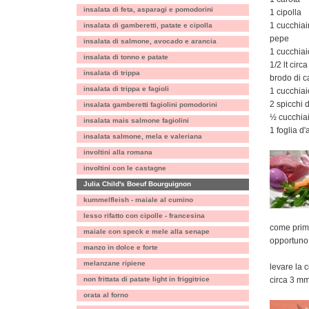
insalata di feta, asparagi e pomodorini
1 cipolla
1 cucchiai
insalata di gamberetti, patate e cipolla
pepe
insalata di salmone, avocado e arancia
1 cucchiai
insalata di tonno e patate
1/2 lt circ
insalata di trippa
brodo di c
insalata di trippa e fagioli
1 cucchiai
2 spicchi d
insalata gamberetti fagiolini pomodorini
½ cucchiai
insalata mais salmone fagiolini
1 foglia d'
insalata salmone, mela e valeriana
involtini alla romana
involtini con le castagne
Julia Child's Boeuf Bourguignon
kummelfleish - maiale al cumino
lesso rifatto con cipolle - francesina
come prima
maiale con speck e mele alla senape
opportuno 
manzo in dolce e forte
melanzane ripiene
levare la 
non frittata di patate light in friggitrice
circa 3 mm
orata al forno