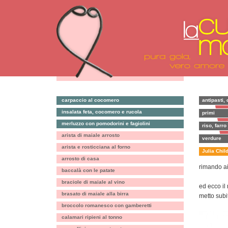
carpaccio al cocomero
antipasti, 
insalata feta, cocomero e rucola
primi
merluzzo con pomodorini e fagiolini
riso, farro
arista di maiale arrosto
verdure
arista e rosticciana al forno
Julia Chil
arrosto di casa
rimando ai
baccalà con le patate
braciole di maiale al vino
ed ecco il
brasato di maiale alla birra
metto subit
broccolo romanesco con gamberetti
calamari ripieni al tonno