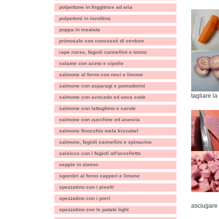
polpettone in friggitrice ad aria
polpettoni in involtino
poppa in insalata
primosale con concassè di verdure
rape rosse, fagioli cannellini e tonno
salame con aceto e cipolle
salmone al forno con noci e limone
salmone con asparagi e pomodorini
tagliare la
salmone con avocado ed uova sode
salmone con lattughino e carote
salmone con zucchine ed arancia
salmone finocchio mela kissabel
salmone, fagioli cannellini e spinacino
salsicce con i fagioli all'uccelletto
seppie in zimino
sgombri al forno capperi e limone
spezzatino con i piselli
spezzatino con i porri
asciugare 
spezzatino con le patate light