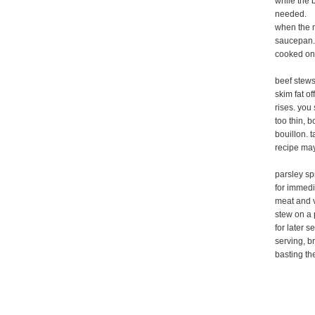
while the 
needed.
when the m
saucepan. 
cooked on
beef stew
skim fat of
rises. you
too thin, b
bouillon. 
recipe may
parsley sp
for immedi
meat and v
stew on a 
for later 
serving, b
basting th