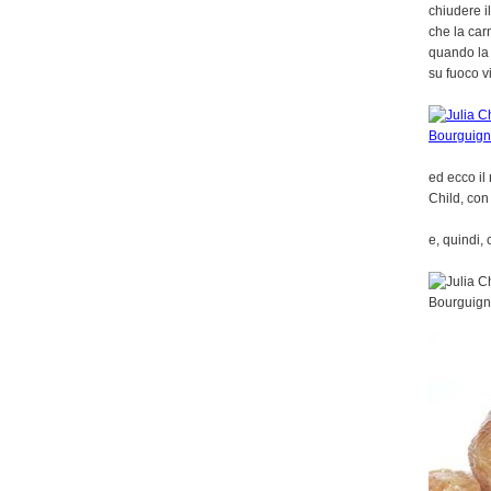
chiudere i
che la car
quando la 
su fuoco v
ed ecco il
Child, con 
e, quindi, 