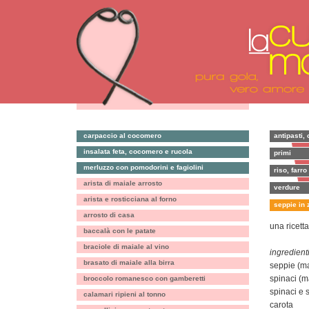
carpaccio al cocomero
antipasti, 
insalata feta, cocomero e rucola
primi
merluzzo con pomodorini e fagiolini
riso, farro
arista di maiale arrosto
verdure
arista e rosticciana al forno
seppie in 
arrosto di casa
una ricett
baccalà con le patate
braciole di maiale al vino
ingredienti
brasato di maiale alla birra
seppie (m
spinaci (m
broccolo romanesco con gamberetti
spinaci e 
calamari ripieni al tonno
carota