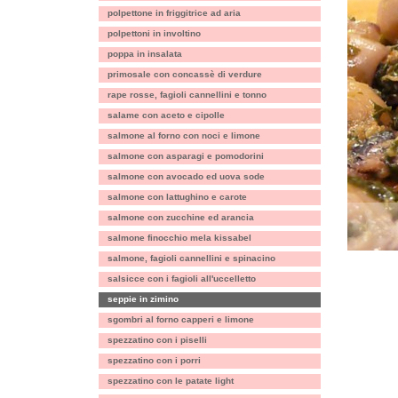
polpettone in friggitrice ad aria
polpettoni in involtino
poppa in insalata
primosale con concassè di verdure
rape rosse, fagioli cannellini e tonno
salame con aceto e cipolle
salmone al forno con noci e limone
salmone con asparagi e pomodorini
salmone con avocado ed uova sode
salmone con lattughino e carote
salmone con zucchine ed arancia
salmone finocchio mela kissabel
salmone, fagioli cannellini e spinacino
salsicce con i fagioli all'uccelletto
seppie in zimino
sgombri al forno capperi e limone
spezzatino con i piselli
spezzatino con i porri
spezzatino con le patate light