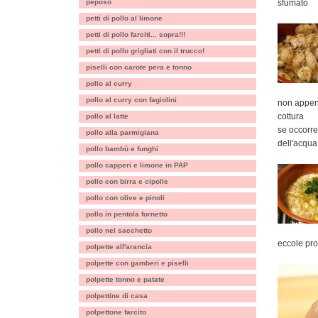
peposo
sfumato
petti di pollo al limone
petti di pollo farciti... sopra!!!
petti di pollo grigliati con il trucco!
piselli con carote pera e tonno
pollo al curry
pollo al curry con fagiolini
non appena
cottura
pollo al latte
se occorre
pollo alla parmigiana
dell'acqua
pollo bambù e funghi
pollo capperi e limone in PAP
pollo con birra e cipolle
pollo con olive e pinoli
pollo in pentola fornetto
pollo nel sacchetto
eccole pro
polpette all'arancia
polpette con gamberi e piselli
polpette tonno e patate
polpettine di casa
polpettone farcito