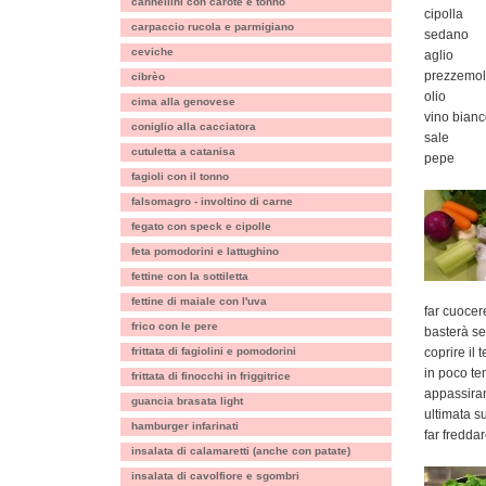
cannellini con carote e tonno
cipolla
carpaccio rucola e parmigiano
sedano
ceviche
aglio
prezzemo
cibrèo
olio
cima alla genovese
vino bian
coniglio alla cacciatora
sale
cutuletta a catanisa
pepe
fagioli con il tonno
falsomagro - involtino di carne
fegato con speck e cipolle
feta pomodorini e lattughino
fettine con la sottiletta
fettine di maiale con l'uva
far cuocer
frico con le pere
basterà se
frittata di fagiolini e pomodorini
coprire il
in poco tem
frittata di finocchi in friggitrice
appassiran
guancia brasata light
ultimata s
hamburger infarinati
far fredda
insalata di calamaretti (anche con patate)
insalata di cavolfiore e sgombri