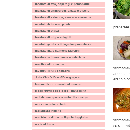
insalata di feta, asparagi e pomodorini
insalata di gamberetti, patate e cipolla
insalata di salmone, avocado e arancia
insalata di tonno e patate
preparare 
insalata di trippa
insalata di trippa e fagioli
insalata gamberetti fagiolini pomodorini
insalata mais salmone fagiolini
insalata salmone, mela e valeriana
involtini alla romana
far rosolar
involtini con le castagne
appena ris
Julia Child's Boeuf Bourguignon
erano picc
kummelfleish - maiale al cumino
lesso rifatto con cipolle - francesina
maiale con speck e mele alla senape
manzo in dolce e forte
melanzane ripiene
non frittata di patate light in friggitrice
far rosola
orata al forno
se si desi