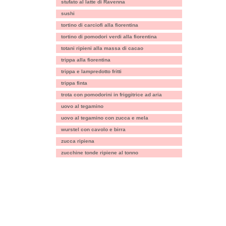
stufato al latte di Ravenna
sushi
tortino di carciofi alla fiorentina
tortino di pomodori verdi alla fiorentina
totani ripieni alla massa di cacao
trippa alla fiorentina
trippa e lampredotto fritti
trippa finta
trota con pomodorini in friggitrice ad aria
uovo al tegamino
uovo al tegamino con zucca e mela
wurstel con cavolo e birra
zucca ripiena
zucchine tonde ripiene al tonno