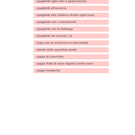
spaghetti aglio olio e peperoncino
spaghetti all'arancia
spaghetti alla chitarra dentro ogni casa
spaghetti con i cannolicchi
spaghetti con la bottarga
spaghetti nei wurstel ;o)
sugo con la salsiccia in microonde
tubetti nelle zucchine tonde
zuppa di cicerchie
zuppa frutti di mare fagioli cavolo nero
zuppa lombarda