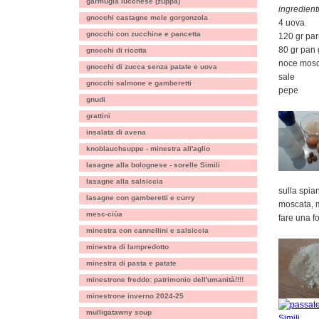
garmugia lucchese (zuppa)
ingredienti
gnocchi castagne mele gorgonzola
4 uova
gnocchi con zucchine e pancetta
120 gr par
80 gr pan 
gnocchi di ricotta
noce mosc
gnocchi di zucca senza patate e uova
sale
gnocchi salmone e gamberetti
pepe
gnudi
grattini
insalata di avena
knoblauchsuppe - minestra all'aglio
lasagne alla bolognese - sorelle Simili
lasagne alla salsiccia
sulla spia
lasagne con gamberetti e curry
moscata, m
mesc-ciùa
fare una f
minestra con cannellini e salsiccia
minestra di lampredotto
minestra di pasta e patate
minestrone freddo: patrimonio dell'umanità!!!!
minestrone inverno 2024-25
mulligatawny soup