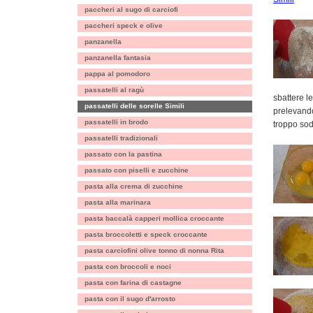
paccheri al sugo di carciofi
paccheri speck e olive
panzanella
panzanella fantasia
pappa al pomodoro
passatelli al ragù
sbattere l
passatelli delle sorelle Simili
prelevando
passatelli in brodo
troppo so
passatelli tradizionali
passato con la pastina
passato con piselli e zucchine
pasta alla crema di zucchine
pasta alla marinara
pasta baccalà capperi mollica croccante
pasta broccoletti e speck croccante
pasta carciofini olive tonno di nonna Rita
pasta con broccoli e noci
pasta con farina di castagne
pasta con il sugo d'arrosto