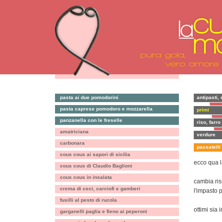
pasta ai due pomodorini
antipasti, 
pasta caprese pomodoro e mozzarella
primi
panzanella con le freselle
riso, farro
amatriciana
verdure
carbonara
passatelli 
cous cous ai sapori di sicilia
ecco qua l
cous cous di Claudio Baglioni
cous cous in insalata
cambia ris
crema di ceci, carciofi e gamberi
l'impasto 
fusilli al pesto di rucola
ottimi sia 
garganelli paglia e fieno ai peperoni