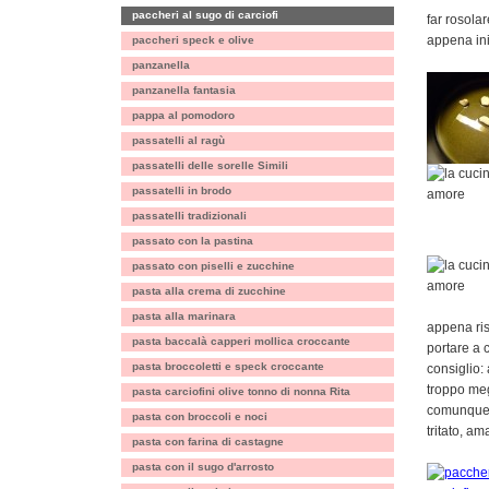
paccheri al sugo di carciofi
far rosolar
appena iniz
paccheri speck e olive
panzanella
panzanella fantasia
pappa al pomodoro
passatelli al ragù
passatelli delle sorelle Simili
passatelli in brodo
passatelli tradizionali
passato con la pastina
passato con piselli e zucchine
pasta alla crema di zucchine
pasta alla marinara
appena ris
pasta baccalà capperi mollica croccante
portare a 
pasta broccoletti e speck croccante
consiglio:
troppo megl
pasta carciofini olive tonno di nonna Rita
comunque, 
pasta con broccoli e noci
tritato, a
pasta con farina di castagne
pasta con il sugo d'arrosto