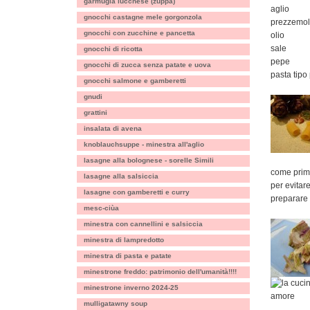
garmugia lucchese (zuppa)
aglio
gnocchi castagne mele gorgonzola
prezzemolo
gnocchi con zucchine e pancetta
olio
sale
gnocchi di ricotta
pepe
gnocchi di zucca senza patate e uova
pasta tipo
gnocchi salmone e gamberetti
gnudi
grattini
insalata di avena
knoblauchsuppe - minestra all'aglio
lasagne alla bolognese - sorelle Simili
come prima
lasagne alla salsiccia
per evitar
lasagne con gamberetti e curry
preparare 
mesc-ciùa
minestra con cannellini e salsiccia
minestra di lampredotto
minestra di pasta e patate
minestrone freddo: patrimonio dell'umanità!!!!
minestrone inverno 2024-25
mulligatawny soup