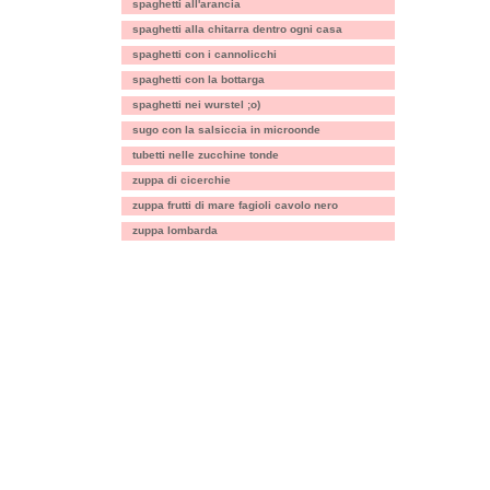
spaghetti all'arancia
spaghetti alla chitarra dentro ogni casa
spaghetti con i cannolicchi
spaghetti con la bottarga
spaghetti nei wurstel ;o)
sugo con la salsiccia in microonde
tubetti nelle zucchine tonde
zuppa di cicerchie
zuppa frutti di mare fagioli cavolo nero
zuppa lombarda