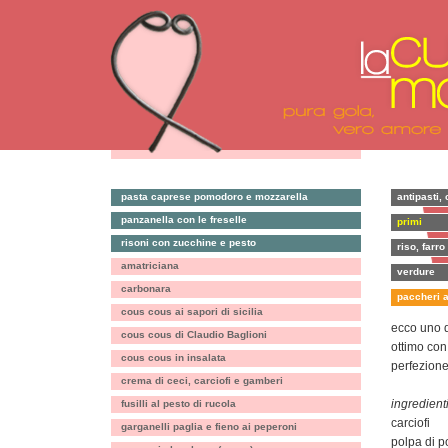
pasta caprese pomodoro e mozzarella
antipasti, 
panzanella con le freselle
primi
risoni con zucchine e pesto
riso, farro
amatriciana
verdure
carbonara
paccheri a
cous cous ai sapori di sicilia
ecco uno d
cous cous di Claudio Baglioni
ottimo con 
cous cous in insalata
perfezion
crema di ceci, carciofi e gamberi
ingredienti
fusilli al pesto di rucola
carciofi
garganelli paglia e fieno ai peperoni
polpa di 