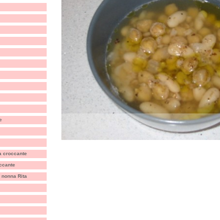
e
a croccante
occante
i nonna Rita