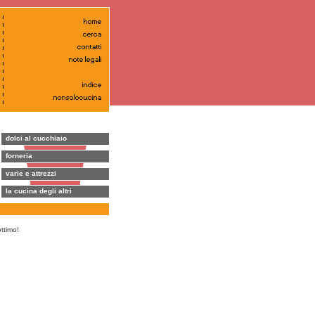
dolci al cucchiaio
forneria
varie e attrezzi
la cucina degli altri
ttimo!