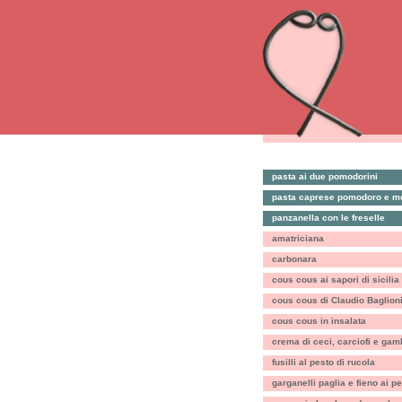
pasta ai due pomodorini
pasta caprese pomodoro e mo
panzanella con le freselle
amatriciana
carbonara
cous cous ai sapori di sicilia
cous cous di Claudio Baglion
cous cous in insalata
crema di ceci, carciofi e gam
fusilli al pesto di rucola
garganelli paglia e fieno ai p