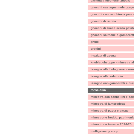
garmugia lucchese (zuppa)
gnocchi castagne mele gorgo
gnocchi con zucchine e panc
gnocchi di ricotta
gnocchi di zucca senza patat
gnocchi salmone e gamberett
gnudi
grattini
insalata di avena
knoblauchsuppe - minestra all
lasagne alla bolognese - sorel
lasagne alla salsiccia
lasagne con gamberetti e cur
mesc-ciùa
minestra con cannellini e sal
minestra di lampredotto
minestra di pasta e patate
minestrone freddo: patrimonio 
minestrone inverno 2024-25
mulligatawny soup