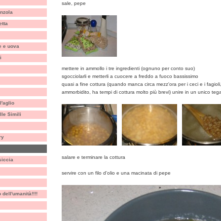
sale, pepe
nzola
etta
e e uova
i
mettere in ammollo i tre ingredienti (ognuno per conto suo)
sgocciolarli e metterli a cuocere a freddo a fuoco bassissimo
quasi a fine cottura (quando manca circa mezz'ora per i ceci e i fagioli,
ammorbidito, ha tempi di cottura molto più brevi) unire in un unico tega
'aglio
le Simili
ry
salare e terminare la cottura
siccia
servire con un filo d'olio e una macinata di pepe
dell'umanità!!!!