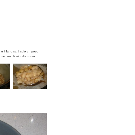
 e il farro sarà solo un poco
me con i liquidi di cottura