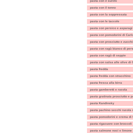
pasta con il surimi
pasta con il tonno
pasta con la soppressata
pasta con le taccole
pasta con persico e asparagi
pasta con pomodorini di Carlo
pasta con prosciutto e zucch
pasta con ragù bianco di per
pasta con ragù di seppie
pasta con salsa alle olive di 
pasta fredda
pasta fredda con stracchino
pasta fresca alla birra
pasta gamberetti e rucola
pasta gratinata prosciutto e 
pasta Kandinsky
pasta pachino secchi rucola
pasta pomodorini e crema di
pasta rigacuore con broccoli
pasta salmone noci e limone