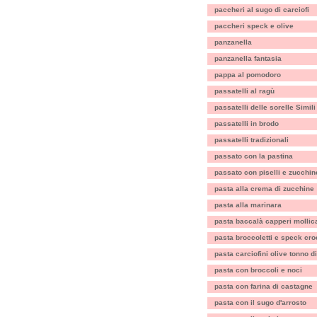
paccheri al sugo di carciofi
paccheri speck e olive
panzanella
panzanella fantasia
pappa al pomodoro
passatelli al ragù
passatelli delle sorelle Simili
passatelli in brodo
passatelli tradizionali
passato con la pastina
passato con piselli e zucchin
pasta alla crema di zucchine
pasta alla marinara
pasta baccalà capperi mollic
pasta broccoletti e speck cr
pasta carciofini olive tonno d
pasta con broccoli e noci
pasta con farina di castagne
pasta con il sugo d'arrosto