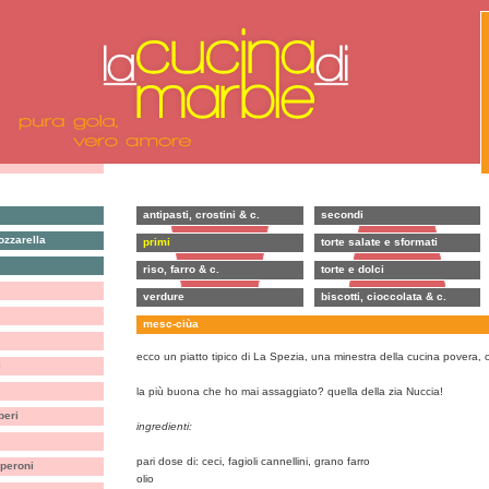
antipasti, crostini & c.
secondi
zzarella
primi
torte salate e sformati
riso, farro & c.
torte e dolci
verdure
biscotti, cioccolata & c.
mesc-ciùa
ecco un piatto tipico di La Spezia, una minestra della cucina povera, o
i
la più buona che ho mai assaggiato? quella della zia Nuccia!
beri
ingredienti:
pari dose di: ceci, fagioli cannellini, grano farro
eperoni
olio