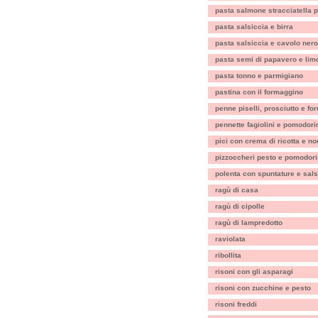
pasta salmone stracciatella p
pasta salsiccia e birra
pasta salsiccia e cavolo nero
pasta semi di papavero e lim
pasta tonno e parmigiano
pastina con il formaggino
penne piselli, prosciutto e f
pennette fagiolini e pomodori
pici con crema di ricotta e no
pizzoccheri pesto e pomodori
polenta con spuntature e sals
ragù di casa
ragù di cipolle
ragù di lampredotto
raviolata
ribollita
risoni con gli asparagi
risoni con zucchine e pesto
risoni freddi