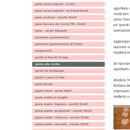
pane senza impasto - il mio!
sgonfiare 
pane senza impasto - no knead bread
risulti ben
pane siciliano - sorelle Simili
unire l'ol
pane toscano del riciclo PM - Simili
po' questi
operazioni 
pane... un po' integrale
panettone gastronomico
aggiungere
panettone gastronomico di Cinzia
lavorare a
pangoccioli....
risulterà l
panini ai fiocchi di latte
far riposar
panini alla ricotta
sgonfiarl
panini da hamburger
panini e pane al latte
dividere l'
pasta brisée
formare de
pasta choux - pasta bignè
infarinarl
metterle a 
pasta madre in scaglie
pasta madre: legatura - sorelle Simili
pasta madre: produzione - sorelle Simili
pasta madre: rinfresco - sorelle Simili
pasta madre: sfarinato - sorelle Simili