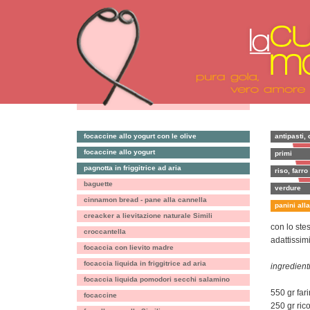
focaccine allo yogurt con le olive
antipasti, 
focaccine allo yogurt
primi
pagnotta in friggitrice ad aria
riso, farro
baguette
verdure
cinnamon bread - pane alla cannella
panini alla
creacker a lievitazione naturale Simili
con lo ste
croccantella
adattissim
focaccia con lievito madre
focaccia liquida in friggitrice ad aria
ingredienti
focaccia liquida pomodori secchi salamino
550 gr far
focaccine
250 gr rico