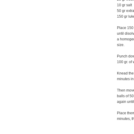
10 gr salt
50 gr extra
150 gr lu
Place 150 
until disol
a homogene
size.
Punch down
100 gr. of 
Knead the 
minutes in
Then move 
balls of 50
again unti
Place them
minutes, t