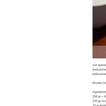
con questa
traduzione
traduzione
Ricotta C
ingredient
250 gr + 30
250 gr ric
25 gr fres