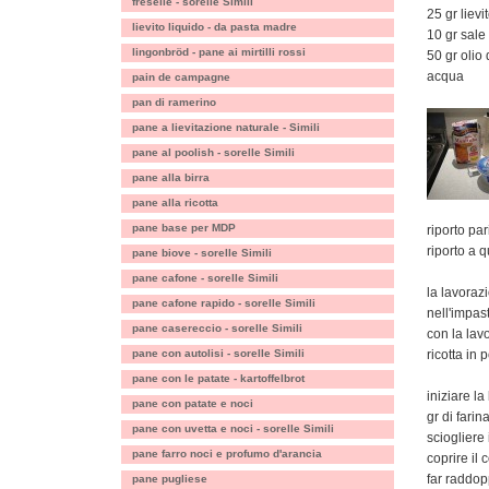
freselle - sorelle Simili
25 gr lievit
lievito liquido - da pasta madre
10 gr sale
lingonbröd - pane ai mirtilli rossi
50 gr olio 
acqua
pain de campagne
pan di ramerino
pane a lievitazione naturale - Simili
pane al poolish - sorelle Simili
pane alla birra
pane alla ricotta
pane base per MDP
riporto pa
riporto a q
pane biove - sorelle Simili
pane cafone - sorelle Simili
la lavoraz
pane cafone rapido - sorelle Simili
nell'impas
pane casereccio - sorelle Simili
con la lav
pane con autolisi - sorelle Simili
ricotta in 
pane con le patate - kartoffelbrot
iniziare l
pane con patate e noci
gr di farin
pane con uvetta e noci - sorelle Simili
sciogliere
pane farro noci e profumo d'arancia
coprire il
far raddop
pane pugliese