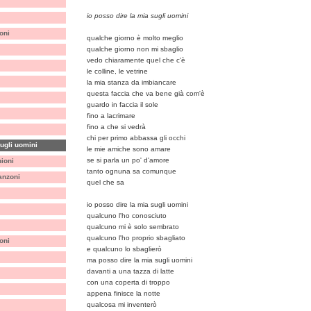
io posso dire la mia sugli uomini
oni
qualche giorno è molto meglio
qualche giorno non mi sbaglio
vedo chiaramente quel che c'è
le colline, le vetrine
la mia stanza da imbiancare
questa faccia che va bene già com'è
guardo in faccia il sole
fino a lacrimare
fino a che si vedrà
chi per primo abbassa gli occhi
ugli uomini
le mie amiche sono amare
se si parla un po' d'amore
ioni
tanto ognuna sa comunque
anzoni
quel che sa
io posso dire la mia sugli uomini
qualcuno l'ho conosciuto
qualcuno mi è solo sembrato
qualcuno l'ho proprio sbagliato
oni
e qualcuno lo sbaglierò
ma posso dire la mia sugli uomini
davanti a una tazza di latte
con una coperta di troppo
appena finisce la notte
qualcosa mi inventerò