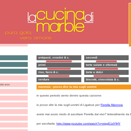
antipasti, crostini & c.
secondi
primi
torte salate e sformati
riso, farro & c.
torte e dolci
verdure
biscotti, cioccolata & c.
esto ecc
mannoia : posso dire la mia sugli uomini
in questo periodo sento dentro questa canzone:
io posso dire la mia sugli uomini
di Ligabue per
Fiorella Mannoia
avete mai avuto modo di ascoltare Fiorella dal vivo? letteralmente da b
per ascoltarla:
http://www.youtube.com/watch?v=eiqqE1dYlHY