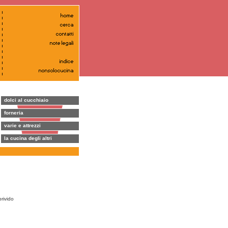
dolci al cucchiaio
forneria
varie e attrezzi
la cucina degli altri
rivido