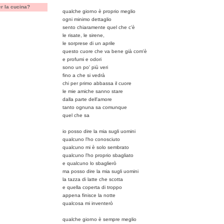
r la cucina?
qualche giorno è proprio meglio
ogni minimo dettaglio
sento chiaramente quel che c'è
le risate, le sirene,
le sorprese di un aprile
questo cuore che va bene già com'è
e profumi e odori
sono un po' più veri
fino a che si vedrà
chi per primo abbassa il cuore
le mie amiche sanno stare
dalla parte dell'amore
tanto ognuna sa comunque
quel che sa
io posso dire la mia sugli uomini
qualcuno l'ho conosciuto
qualcuno mi è solo sembrato
qualcuno l'ho proprio sbagliato
e qualcuno lo sbaglierò
ma posso dire la mia sugli uomini
la tazza di latte che scotta
e quella coperta di troppo
appena finisce la notte
qualcosa mi inventerò
qualche giorno è sempre meglio