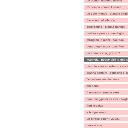
un uomo - eugenio finardi
c'è tempo - Ivano Fossati
un solo mondo - claudio bagli
the sound of silence
ologramma - gianna nannini
malika ayane - come foglie
stringimi le mani - pacifico
dentro ogni casa - pacifico
un anno di vita, grazie!!!
mannoia : posso dire la mia s
piccolo amore - roberto vecch
gianna nannini - concerto e c
l'emozione non ha voce
chi sono
il maestro - renato zero
buon viaggio della vita - bagli
fiori regalati!
a te - jovanotti
un girasole per il 2008...
questo sito....