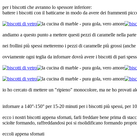
per i biscotti che avranno lo spessore inferiore:
battere i biscotti con il batticarne in modo da avere dei frammenti picco
andiamo a questo punto a mettere questi pezzi di caramelle nella parte
nei frollini più spessi metteremo i pezzi di caramelle più grossi (anche ca
ovviamente ogni teglia da infornare dovrà avere i biscotti di pari spes
io ho cercato di mettere un "ripieno" monocolore, ma ne ho provati alc
infornare a 140°-150° per 15-20 minuti per i biscotti più spessi, per 10
ecco i nostri biscotti appena sfornati, farli freddare bene prima di stacc
sciolte formando, raffreddandosi poi si risolidificano formando proprio
eccoli appena sfornati