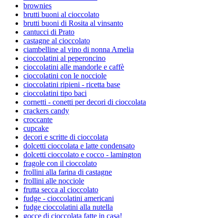
brownies
brutti buoni al cioccolato
brutti buoni di Rosita al vinsanto
cantucci di Prato
castagne al cioccolato
ciambelline al vino di nonna Amelia
cioccolatini al peperoncino
cioccolatini alle mandorle e caffè
cioccolatini con le nocciole
cioccolatini ripieni - ricetta base
cioccolatini tipo baci
cornetti - conetti per decori di cioccolata
crackers candy
croccante
cupcake
decori e scritte di cioccolata
dolcetti cioccolata e latte condensato
dolcetti cioccolato e cocco - lamington
fragole con il cioccolato
frollini alla farina di castagne
frollini alle nocciole
frutta secca al cioccolato
fudge - cioccolatini americani
fudge cioccolatini alla nutella
gocce di cioccolata fatte in casa!