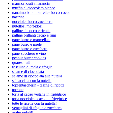
marmorizzati all'arancia
muffin al cioccolato bianco
nanaimo bars - barrette ciocco-cocco
nastrine
nocciole ciocco-zucchero
nutellosi morbidosi
palline al cocco e ricotta
palline brillanti cacao e rum
pane burro e marmellata
pane burro e miele
pane burro e zucchero
pane zucchero e vino
peanut butter cookies
quaresimali
roselline di mela e sfoglia
salame di cioccolata
salame di cioccolata alla nutella
schiacciata con la nutella
topfentascherln - tasche di ricotta
torrone
torta al cacao vegana in friggitrice
torta nocciole e cacao in friggitrice
tutte le ricette con la nutella!
ventaglini di sfoglia e zucchero
wafer gelati!!!