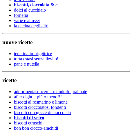
biscotti, cioccolata & c.
dolci al cucchiaio
forneria
varie e attrezzi
la cucina degli altri
nuove ricette
tenerina in friggitrice
torta estasi senza lievito!
pane e nutella
ricette
addormentasuocere - mandorle pralinate
after eight... più o meno!!!
biscotti al rosmarino e limone
biscotti cioccolatosi fondenti
biscotti con gocce di cioccolata
biscotti di vetro
biscotti etruschi
bon bon ciocco-arachidi