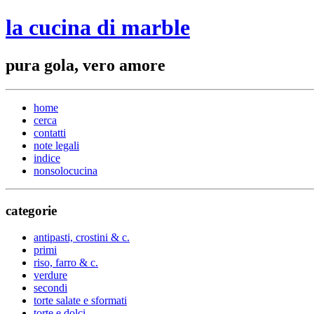
la cucina di marble
pura gola, vero amore
home
cerca
contatti
note legali
indice
nonsolocucina
categorie
antipasti, crostini & c.
primi
riso, farro & c.
verdure
secondi
torte salate e sformati
torte e dolci