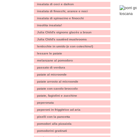
insalata di ceci e daikon
insalata di finocchi, arance e noci
insalata di spinacino e finocchi
insolita insalata!
Julia Child's oignons glacès a braun
Julia Child's sautéed mushrooms
lenticchie in umido (e con cotechino!)
lessare le patate
melanzane al pomodoro
passato di verdura
patate al microonde
patate arrosto al microonde
patate con cavolo broccolo
patate, fagiolini e zucchine
peperonata
peperoni in friggitrice ad aria
piselli con la pancetta
pomodori alla pizzaiola
pomodorini gratinati