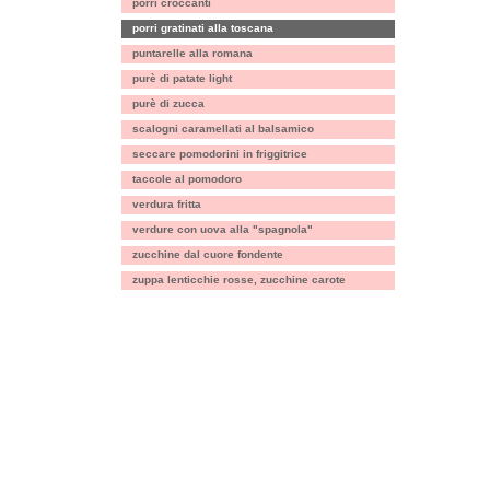
porri croccanti
porri gratinati alla toscana
puntarelle alla romana
purè di patate light
purè di zucca
scalogni caramellati al balsamico
seccare pomodorini in friggitrice
taccole al pomodoro
verdura fritta
verdure con uova alla "spagnola"
zucchine dal cuore fondente
zuppa lenticchie rosse, zucchine carote