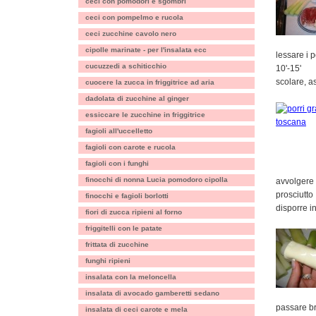
ceci con pomodori e sgombri
ceci con pompelmo e rucola
ceci zucchine cavolo nero
cipolle marinate - per l'insalata ecc
lessare i 
cucuzzedi a schiticchio
10'-15'
scolare, a
cuocere la zucca in friggitrice ad aria
dadolata di zucchine al ginger
essiccare le zucchine in friggitrice
fagioli all'uccelletto
fagioli con carote e rucola
fagioli con i funghi
finocchi di nonna Lucia pomodoro cipolla
avvolgere 
prosciutto
finocchi e fagioli borlotti
disporre i
fiori di zucca ripieni al forno
friggitelli con le patate
frittata di zucchine
funghi ripieni
insalata con la meloncella
insalata di avocado gamberetti sedano
passare br
insalata di ceci carote e mela