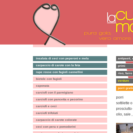
insalata di ceci con peperoni e mela
antipasti, 
carpaccio di carote con la feta
primi
rape rosse con fagioli cannellini
riso, farro
bietole con fagioli
verdure
caponata
porri grati
carciofi con il parmigiano
porri
carciofi con pancetta e pecorino
sottilette 
carciofi e ceci
prosciutto
carciofi trifolati
olio, sale 
carpaccio di carote colorate
ceci con pera e pomodorini