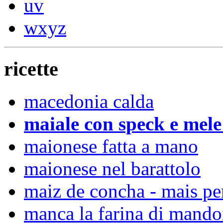
uv
wxyz
ricette
macedonia calda
maiale con speck e mele
maionese fatta a mano
maionese nel barattolo
maiz de concha - mais p
manca la farina di mandor