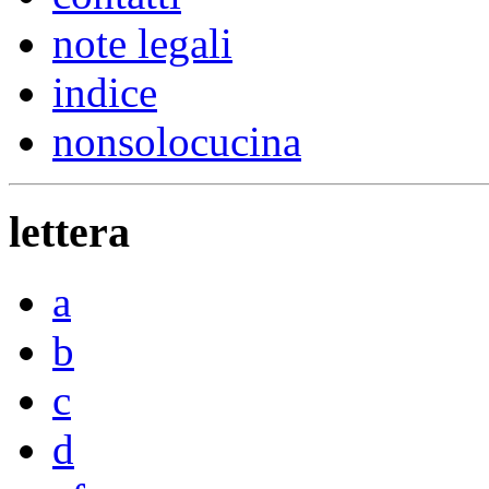
note legali
indice
nonsolocucina
lettera
a
b
c
d